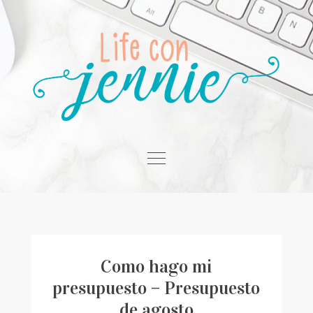
Skip
to
content
Home
Estilo de Vida
Finanzas
Como hago mi
presupuesto – Presupuesto
Motivación
de agosto