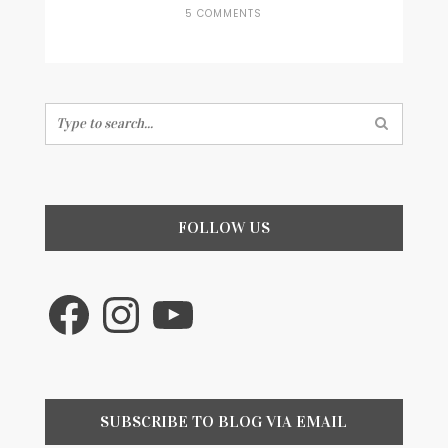
ON
5 COMMENTS
COMO
HACER
INVENTARIO
DE
COMIDA
Search
(NEVERA
for:
Y
PANTRY)
FOLLOW US
Facebook
Instagram
YouTube
SUBSCRIBE TO BLOG VIA EMAIL