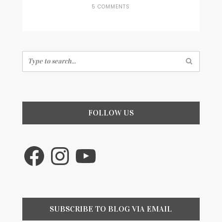
ON
5 COMMENTS
COMO
HACER
INVENTARIO
DE
COMIDA
Search
(NEVERA
for:
Y
PANTRY)
FOLLOW US
Facebook
Instagram
YouTube
SUBSCRIBE TO BLOG VIA EMAIL