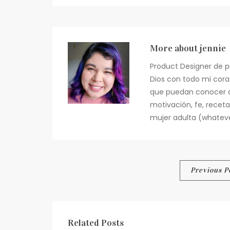
More about
jennie
Product Designer de p
Dios con todo mi cora
que puedan conocer a 
motivación, fe, recet
mujer adulta (whateve
Post
Previous P
navigation
Related Posts