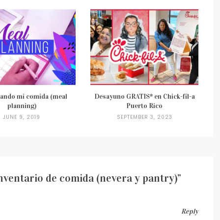
cando mi comida (meal
Desayuno GRATIS* en Chick-fil-a
planning)
Puerto Rico
JUNE 9, 2019
SEPTEMBER 3, 2023
ventario de comida (nevera y pantry)
”
Reply