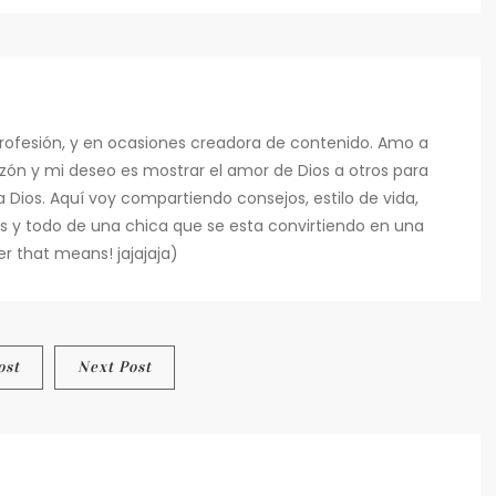
INVENT
DE
COMID
(NEVER
Y
PANTRY
rofesión, y en ocasiones creadora de contenido. Amo a
zón y mi deseo es mostrar el amor de Dios a otros para
Dios. Aquí voy compartiendo consejos, estilo de vida,
as y todo de una chica que se esta convirtiendo en una
r that means! jajajaja)
ost
Next Post