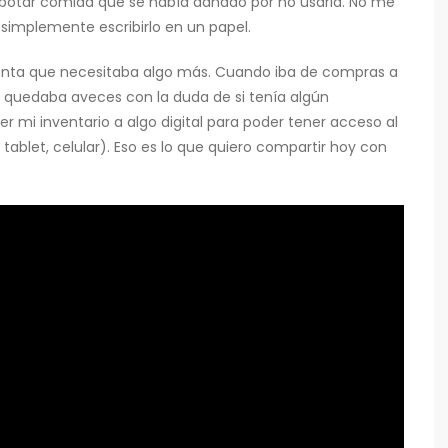
 botar comida que se había dañado por no usarla. No me
 simplemente escribirlo en un papel.
enta que necesitaba algo más. Cuando iba de compras a
 quedaba aveces con la duda de si tenía algún
r mi inventario a algo digital para poder tener acceso al
blet, celular). Eso es lo que quiero compartir hoy con