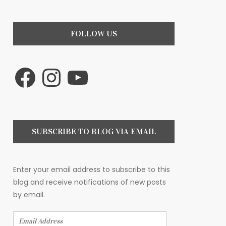
Finanzas
Motivación
FOLLOW US
Recetas
Facebook
Instagram
YouTube
Encontrando Fe
SUBSCRIBE TO BLOG VIA EMAIL
Enter your email address to subscribe to this
blog and receive notifications of new posts
by email.
Email